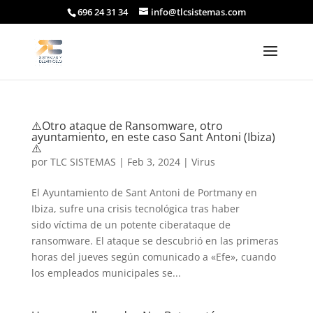
696 24 31 34
info@tlcsistemas.com
⚠️Otro ataque de Ransomware, otro
ayuntamiento, en este caso Sant Antoni (Ibiza)
⚠️
por
TLC SISTEMAS
|
Feb 3, 2024
|
Virus
El Ayuntamiento de Sant Antoni de Portmany en
Ibiza, sufre una crisis tecnológica tras haber
sido víctima de un potente ciberataque de
ransomware. El ataque se descubrió en las primeras
horas del jueves según comunicado a «Efe», cuando
los empleados municipales se...