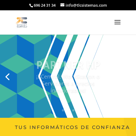
696 24 31 34
info@tlcsistemas.com
PARTNER HP
¡ZCentral, WorkStation o
Servidores a precios
inmejorables!
TUS INFORMÁTICOS DE CONFIANZA