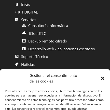
Inicio
⭐ KIT DIGITAL
Servicios
Consultoría informática
iCloudTLC
Backup remoto cifrado
Desarrollo web / aplicaciones escritorio
Soporte Técnico
Noticias
Contacto
Gestionar el consentimiento
de las cookies
Para ofrecer las mejores experiencias, utilizamos tecnologías como las
cookies para almacenar y/o acceder a la información del dispositivo. El
Aviso Legal
consentimiento de estas tecnologías nos permitirá procesar datos como
el comportamiento de navegación o las identificaciones únicas en este
sitio. No consentir o retirar el consentimiento, puede afectar
Política de Privacidad