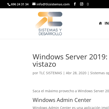
696 24 31 34
info@tlcsistemas.com
IN
Windows Server 2019:
vistazo
por
TLC SISTEMAS
|
Abr 28, 2020
|
Sistemas o
Saca el máximo provecho a Windows Server 2
Windows Admin Center
Windows Admin Center es una aplicación impl