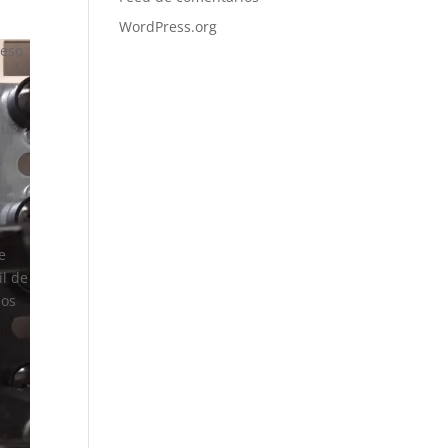
WordPress.org
ceso
que
e
il de
dos