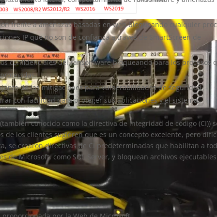
ión frente a amenazas basadas en web bloqueando cualquier pro
ecciones IP que no son de confianza a través de SmartScreen de
tos confidenciales del ransomware bloqueando para los procesos 
 protegidas.
junto de las mitigaciones para vulnerabilidades de seguridad
r con facilidad para proteger sus aplicaciones y el sistema.
(también conocido como la directiva de integridad de código (CI)) s
de los clientes sugieren que es un concepto excelente, pero difíc
a, se crearon directivas de CI predeterminadas que habilitan a to
nes de Microsoft, como SQL Server, y bloquean archivos ejecutables
 proporcionada por la Web de Microsoft