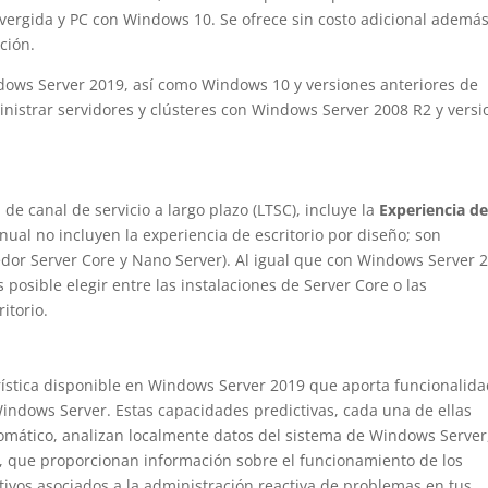
nvergida y PC con Windows 10. Se ofrece sin costo adicional además
ción.
ows Server 2019, así como Windows 10 y versiones anteriores de
nistrar servidores y clústeres con Windows Server 2008 R2 y versi
e canal de servicio a largo plazo (LTSC), incluye la
Experiencia d
nual no incluyen la experiencia de escritorio por diseño; son
dor Server Core y Nano Server). Al igual que con Windows Server 
s posible elegir entre las instalaciones de Server Core o las
itorio.
rística disponible en Windows Server 2019 que aporta funcionalid
 Windows Server. Estas capacidades predictivas, cada una de ellas
mático, analizan localmente datos del sistema de Windows Server
, que proporcionan información sobre el funcionamiento de los
tivos asociados a la administración reactiva de problemas en tus