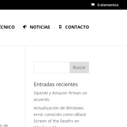
0 elementos
ÉCNICO
NOTICIAS
CONTACTO
Entradas recientes
OpenAI y Amazon firman un
acuerdo
Actualización de Windows,
error conocido como «Black
Screen of the Death» en
ón de