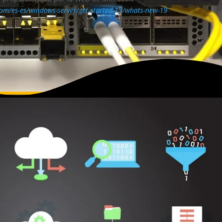
.com/es-es/windows-server/get-started-19/whats-new-19