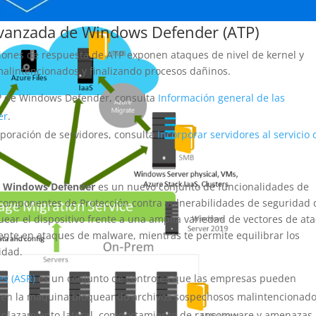
vanzada de Windows Defender (ATP)
iones de respuesta de ATP exponen ataques de nivel de kernel y
lintencionados y finalizando procesos dañinos.
P de Windows Defender, consulta
Información general de las
er
.
rporación de servidores, consulta
Incorporar servidores al servicio 
de Windows Defender
es un nuevo conjunto de funcionalidades de
o componentes de Protección contra vulnerabilidades de seguridad 
ar el dispositivo frente a una amplia variedad de vectores de at
te en ataques de malware, mientras te permite equilibrar los
idad.
es (ASR)
es un conjunto de controles que las empresas pueden
e en la máquina bloqueando archivos sospechosos malintencionad
 desplazamiento lateral, comportamiento de ransomware y amenazas