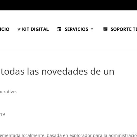
ICIO
⭐ KIT DIGITAL
SERVICIOS
SOPORTE T
 todas las novedades de un
perativos
019
ementada localmente, basada en explorador para la administraci