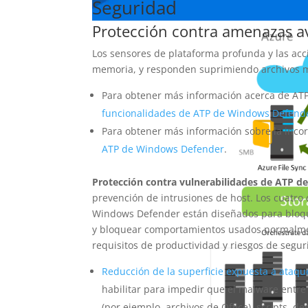
Seguridad
Protección contra amenazas a
Los sensores de plataforma profunda y las acc
memoria, y responden suprimiendo archivos ma
Para obtener más información acerca de AT
funcionalidades de ATP de Windows Defend
Para obtener más información sobre la inco
ATP de Windows Defender
.
Protección contra vulnerabilidades de ATP 
prevención de intrusiones de host. Los cuatr
Windows Defender están diseñados para bloque
y bloquear comportamientos usados normalmen
requisitos de productividad y riesgos de segur
Reducción de la superficie expuesta a ataqu
habilitar para impedir que el malware entr
(por ejemplo, archivos de Office), scripts,