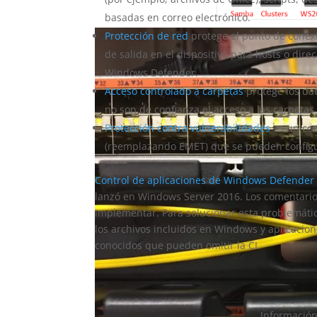
basadas en correo electrónico.
Protección de red
protege el punto de conex
de salida en el dispositivo para hosts o dir
Windows Defender.
Acceso controlado a carpetas
protege los da
no son de confianza el acceso a las carpetas
Protección contra vulnerabilidades
es un con
(reemplazando EMET) que se pueden configura
Control de aplicaciones de Windows Defender
lanzó en Windows Server 2016. Los comentarios 
implementar. Para solucionar esta problemátic
los archivos incluidos en Windows y aplicacio
conocidos que pueden omitir la CI.
Información