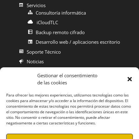
Servicios
Consultoría informática
iCloudTLC
Backup remoto cifrado
Desarrollo web / aplicaciones escritorio
Soporte Técnico
Noticias
Contacto
Gestionar el consentimiento
de las cookies
Para ofrecer las mejores experiencias, utilizamos tecnologías como las
cookies para almacenar y/o acceder a la información del dispositivo. El
Aviso Legal
consentimiento de estas tecnologías nos permitirá procesar datos como
el comportamiento de navegación o las identificaciones únicas en este
sitio. No consentir o retirar el consentimiento, puede afectar
Política de Privacidad
negativamente a ciertas características y funciones.
Política de Cookies