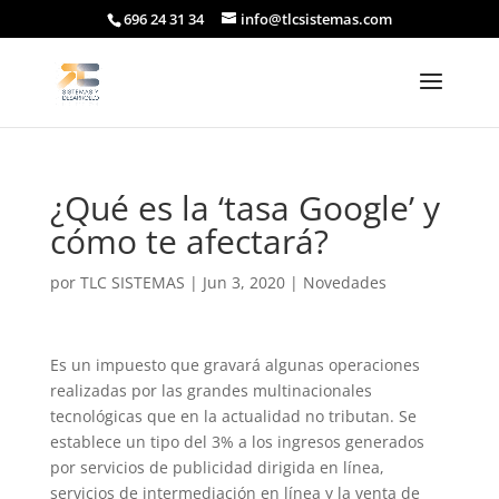
696 24 31 34
info@tlcsistemas.com
¿Qué es la ‘tasa Google’ y
cómo te afectará?
por
TLC SISTEMAS
|
Jun 3, 2020
|
Novedades
Es un impuesto que gravará algunas operaciones
realizadas por las grandes multinacionales
tecnológicas que en la actualidad no tributan. Se
establece un tipo del 3% a los ingresos generados
por servicios de publicidad dirigida en línea,
servicios de intermediación en línea y la venta de