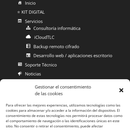
Inicio
⭐ KIT DIGITAL
Servicios
Consultoría informática
iCloudTLC
Backup remoto cifrado
Desarrollo web / aplicaciones escritorio
Soporte Técnico
Noticias
Contacto
Gestionar el consentimiento
de las cookies
Para ofrecer las mejores experiencias, utilizamos tecnologías como las
cookies para almacenar y/o acceder a la información del dispositivo. El
Aviso Legal
consentimiento de estas tecnologías nos permitirá procesar datos como
el comportamiento de navegación o las identificaciones únicas en este
sitio. No consentir o retirar el consentimiento, puede afectar
Política de Privacidad