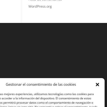
WordPress.org
Gestionar el consentimiento de las cookies
las mejores experiencias, utilizamos tecnologías como las cookies para
 acceder a la información del dispositivo. El consentimiento de estas
nos permitirá procesar datos como el comportamiento de navegación o
ciones únicas en este sitio. No consentir o retirar el consentimiento, puede