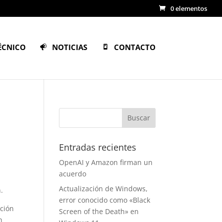
0 elementos
ÉCNICO
NOTICIAS
CONTACTO
Entradas recientes
OpenAI y Amazon firman un
acuerdo
Actualización de Windows,
.
error conocido como «Black
ación
Screen of the Death» en
n