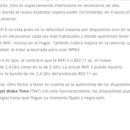
ores. Esto es especialmente interesante en escenarios de alta
s donde el nuevo estándar espera poder incrementar en 4 veces el
anterior.
i 6 no está pues en la velocidad máxima por dispositivo sino en l
s en situaciones cada vez más habituales y donde queremos tener
 WiFi. Incluso en el hogar. También habrá mejora en la latencia, 
idad, al estar preparada para usar WPA3.
 6 es que, al contrario que la WiFi 5 o 802.11 ac, el nuevo
de 2,4 Ghz como en la de 5 Ghz. La actual WiFi 5 puede hacerlo
o
» la banda de los 2,4 Ghz del protocolo 802.11 an.
: Otro factor a tener en cuenta es la autonomía de los dispositiv
rget Wake Time
(TWT) con este funcionamiento, los dispositivos p
gía) hasta que llegue su momento fijado y negociado.