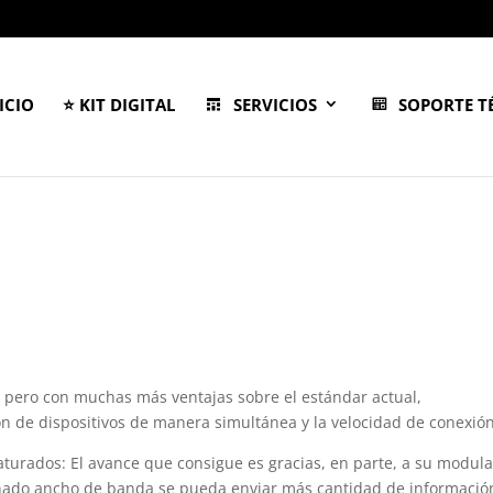
ICIO
⭐ KIT DIGITAL
SERVICIOS
SOPORTE T
, pero con
muchas más ventajas sobre el estándar actual,
ón de dispositivos de manera simultánea y la velocidad de conexión
aturados: El avance que consigue es gracias, en parte, a su modul
nado ancho de banda se pueda enviar más cantidad de informació