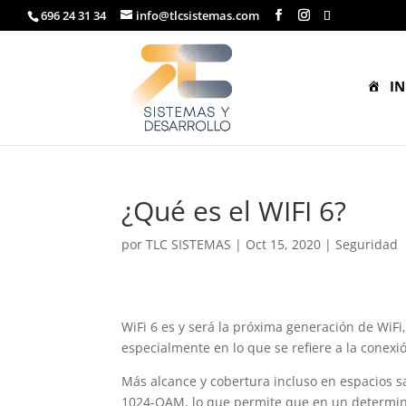
696 24 31 34
info@tlcsistemas.com
IN
¿Qué es el WIFI 6?
por
TLC SISTEMAS
|
Oct 15, 2020
|
Seguridad
WiFi 6 es y será la próxima generación de WiFi
especialmente en lo que se refiere a la conexi
Más alcance y cobertura incluso en espacios s
1024-QAM, lo que permite que en un determi