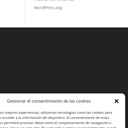
WordPress.org
Gestionar el consentimiento de las cookies
las mejores experiencias, utilizamos tecnologías como las cookies para
 acceder a la información del dispositivo. El consentimiento de estas
nos permitirá procesar datos como el comportamiento de navegación o
ciones únicas en este sitio. No consentir o retirar el consentimiento, puede