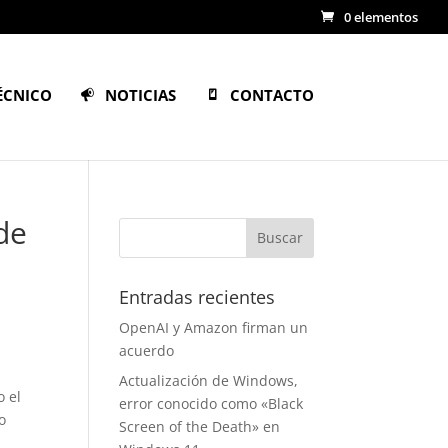
0 elementos
ÉCNICO
NOTICIAS
CONTACTO
de
Entradas recientes
OpenAI y Amazon firman un
acuerdo
Actualización de Windows,
o el
error conocido como «Black
o
Screen of the Death» en