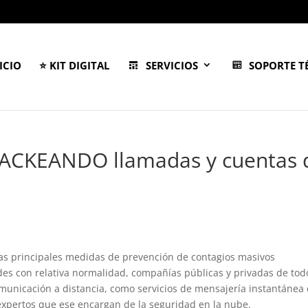
ICIO
⭐ KIT DIGITAL
SERVICIOS
SOPORTE T
 HACKEANDO llamadas y cuentas 
las principales medidas de prevención de contagios masivos
ades con relativa normalidad, compañías públicas y privadas de tod
unicación a distancia, como servicios de mensajería instantánea 
xpertos que ese encargan de la seguridad en la nube.