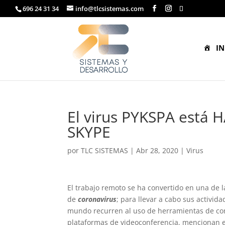
696 24 31 34
info@tlcsistemas.com
IN
El virus PYKSPA está
SKYPE
por
TLC SISTEMAS
|
Abr 28, 2020
|
Virus
El trabajo remoto se ha convertido en una de 
de
coronavirus
; para llevar a cabo sus activid
mundo recurren al uso de herramientas de com
plataformas de videoconferencia, mencionan e