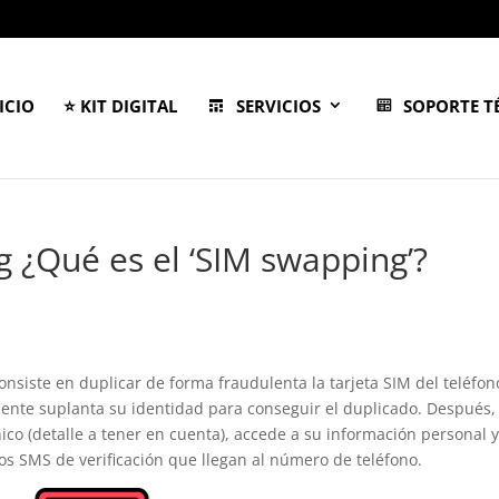
ICIO
⭐ KIT DIGITAL
SERVICIOS
SOPORTE T
 ¿Qué es el ‘SIM swapping’?
onsiste en duplicar de forma fraudulenta la tarjeta SIM del teléfon
uente suplanta su identidad para conseguir el duplicado. Después,
nico (detalle a tener en cuenta), accede a su información personal 
los SMS de verificación que llegan al número de teléfono.