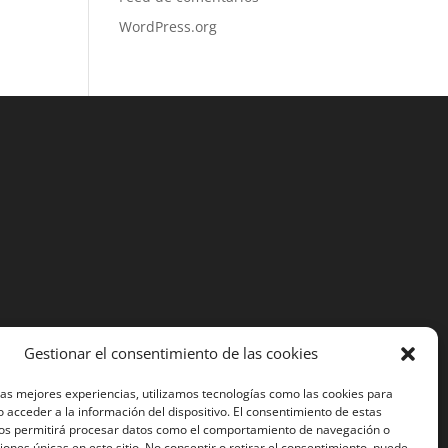
WordPress.org
Gestionar el consentimiento de las cookies
las mejores experiencias, utilizamos tecnologías como las cookies para
 acceder a la información del dispositivo. El consentimiento de estas
nos permitirá procesar datos como el comportamiento de navegación o
ciones únicas en este sitio. No consentir o retirar el consentimiento, puede