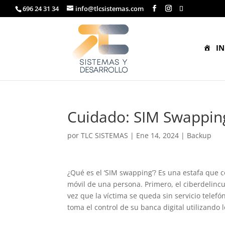
696 24 31 34
info@tlcsistemas.com
IN
Cuidado: SIM Swapping
por
TLC SISTEMAS
|
Ene 14, 2024
|
Backup
¿Qué es el ‘SIM swapping’? Es una estafa que c
móvil de una persona. Primero, el ciberdelinc
vez que la víctima se queda sin servicio telefó
toma el control de su banca digital utilizando 