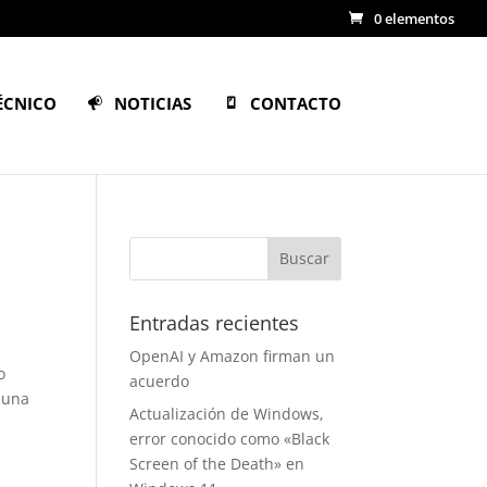
0 elementos
ÉCNICO
NOTICIAS
CONTACTO
Entradas recientes
OpenAI y Amazon firman un
o
acuerdo
 una
Actualización de Windows,
y
error conocido como «Black
Screen of the Death» en